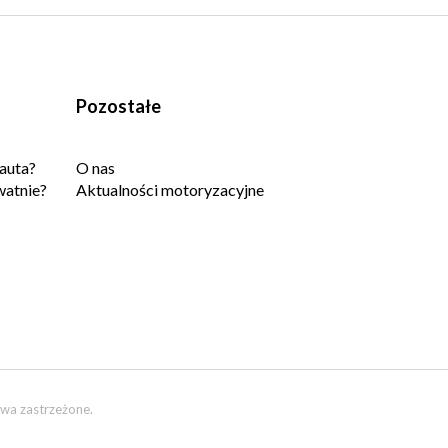
Pozostałe
auta?
O nas
watnie?
Aktualności motoryzacyjne
wa zastrzeżone.