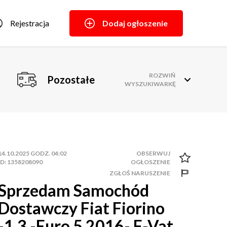
Rejestracja
Dodaj ogłoszenie
ROZWIŃ
Pozostałe
WYSZUKIWARKĘ
14.10.2025 GODZ. 04:02
ID: 1358208090
ZGŁOŚ NARUSZENIE
Sprzedam Samochód
Dostawczy Fiat Fiorino
-1,3 -Euro 5 2016- F-Vat