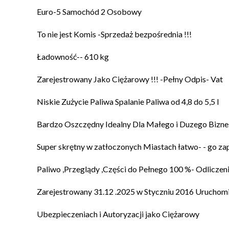
Euro-5 Samochód 2 Osobowy
To nie jest Komis -Sprzedaż bezpośrednia !!!
Ładowność-- 610 kg
Zarejestrowany Jako Ciężarowy !!! -Pełny Odpis- Vat
Niskie Zużycie Paliwa Spalanie Paliwa od 4,8 do 5,5 l
Bardzo Oszczędny Idealny Dla Małego i Duzego Biznes
Super skrętny w zatłoczonych Miastach łatwo- - go za
Paliwo ,Przeglądy ,Części do Pełnego 100 %- Odliczen
Zarejestrowany 31.12 .2025 w Styczniu 2016 Uruchomi
Ubezpieczeniach i Autoryzacji jako Ciężarowy