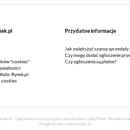
ek.pl
Przydatne informacje
Jak zwiększyć szansę sprzedaży 
Czy mogę dodać ogłoszenie pry
lików "cookies"
Czy ogłoszenia są płatne?
rywatności
Auto-Rynek.pl
 cookies
nek.pl - Ogłoszenia motoryzacyjne samochodów z całej Polski. Wszelkie pra
Projekt & cms:
www.zstudio.pl