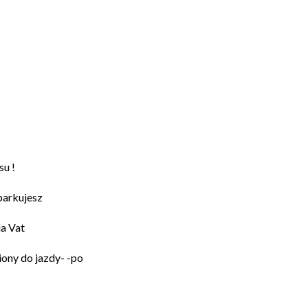
u !
parkujesz
ia Vat
ony do jazdy- -po