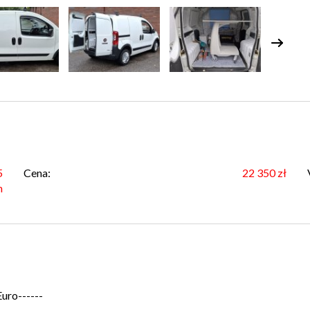
5
Cena:
22 350 zł
m
uro------