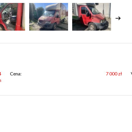
4
Cena:
7 000 zł
m