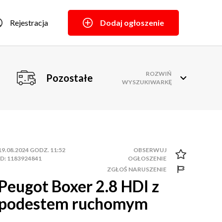
Rejestracja
Dodaj ogłoszenie
ROZWIŃ
Pozostałe
WYSZUKIWARKĘ
19.08.2024 GODZ. 11:52
ID: 1183924841
ZGŁOŚ NARUSZENIE
Peugot Boxer 2.8 HDI z
podestem ruchomym