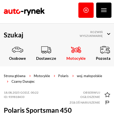
Poka
menu
ROZWIŃ
Szukaj
WYSZUKIWARKĘ
Osobowe
Dostawcze
Motocykle
Pozostałe
Strona główna
Motocykle
Polaris
woj. małopolskie
Czarny Dunajec
18.08.2025 GODZ. 00:22
ID: 939818433
ZGŁOŚ NARUSZENIE
Polaris Sportsman 450