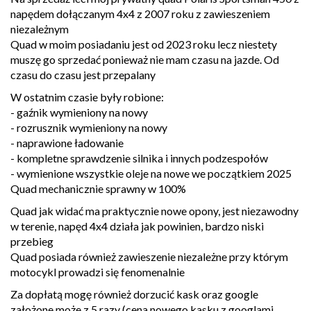
napędem dołączanym 4x4 z 2007 roku z zawieszeniem
niezależnym
Quad w moim posiadaniu jest od 2023 roku lecz niestety
muszę go sprzedać ponieważ nie mam czasu na jazde. Od
czasu do czasu jest przepalany
W ostatnim czasie były robione:
- gaźnik wymieniony na nowy
- rozrusznik wymieniony na nowy
- naprawione ładowanie
- kompletne sprawdzenie silnika i innych podzespołów
- wymienione wszystkie oleje na nowe we początkiem 2025
Quad mechanicznie sprawny w 100%
Quad jak widać ma praktycznie nowe opony, jest niezawodny
w terenie, napęd 4x4 działa jak powinien, bardzo niski
przebieg
Quad posiada również zawieszenie niezależne przy którym
motocykl prowadzi się fenomenalnie
Za dopłatą mogę również dorzucić kask oraz google
założone może z 5 razy (cena nowego kasku z googlami