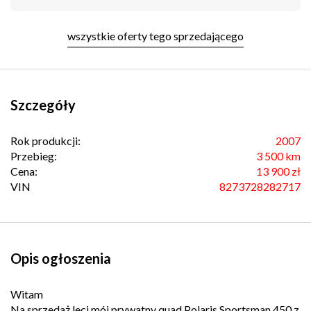
wszystkie oferty tego sprzedającego
Szczegóły
Rok produkcji:
2007
Przebieg:
3 500 km
Cena:
13 900 zł
VIN
8273728282717
Opis ogłoszenia
Witam
Na sprzedaż leci mój prywatny quad Polaris Sportsman 450 z