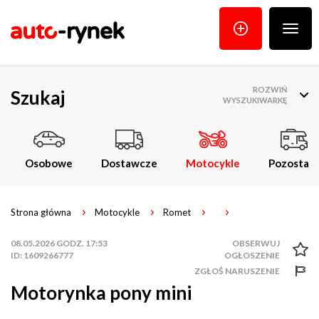
Poka
menu
ROZWIŃ
Szukaj
WYSZUKIWARKĘ
Osobowe
Dostawcze
Motocykle
Pozostałe
Strona główna
Motocykle
Romet
08.05.2026 GODZ. 17:53
ID: 1609266777
ZGŁOŚ NARUSZENIE
Motorynka pony mini