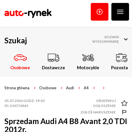
Poka
menu
ROZWIŃ
Szukaj
WYSZUKIWARKĘ
Osobowe
Dostawcze
Motocykle
Pozostałe
Strona główna
Osobowe
Audi
A4
05.07.2026 GODZ. 19:30
ID: 214576865
ZGŁOŚ NARUSZENIE
Sprzedam Audi A4 B8 Avant 2,0 TDI
2012r.