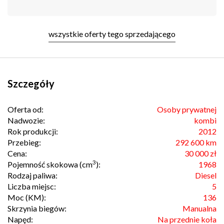
wszystkie oferty tego sprzedającego
Szczegóły
Oferta od:
Osoby prywatnej
Nadwozie:
kombi
Rok produkcji:
2012
Przebieg:
292 600 km
Cena:
30 000 zł
3
Pojemność skokowa (cm
):
1968
Rodzaj paliwa:
Diesel
Liczba miejsc:
5
Moc (KM):
136
Skrzynia biegów:
Manualna
Napęd:
Na przednie koła