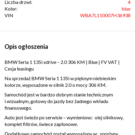
Liczba drzwi:
4
Kolor:
blue
VIN
WBA7L110007H36938
Opis ogłoszenia
BMW Seria 1 135i xdrive – 2.0 306 KM | Blue | FV VAT |
Cesja leasingu
Na sprzedaż BMW Seria 1 135i w pięknym niebieskim
kolorze, wyposażone w silnik 2.0 o mocy 306 KM.
Samochód jest w bardzo dobrym stanie technicznym
i wizualnym, gotowy do jazdy bez żadnego wkładu
finansowego.
Auto jest świeżo po serwisie – wymieniono: olej silnikowy,
komplet filtrów, świece zapłonowe.
Dodatkowo samochód został wyposażony w: sprężyny