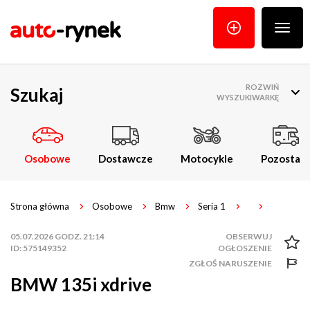
Poka
menu
ROZWIŃ
Szukaj
WYSZUKIWARKĘ
Osobowe
Dostawcze
Motocykle
Pozostałe
Strona główna
Osobowe
Bmw
Seria 1
05.07.2026 GODZ. 21:14
ID: 575149352
ZGŁOŚ NARUSZENIE
BMW 135i xdrive