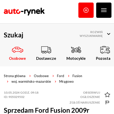
Poka
menu
ROZWIŃ
Szukaj
WYSZUKIWARKĘ
Osobowe
Dostawcze
Motocykle
Pozostałe
Strona główna
Osobowe
Ford
Fusion
woj. warmińsko-mazurskie
Mrągowo
10.05.2024 GODZ. 09:18
ID: 905029502
ZGŁOŚ NARUSZENIE
Sprzedam Ford Fusion 2009r