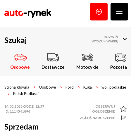
Poka
menu
ROZWIŃ
Szukaj
WYSZUKIWARKĘ
Osobowe
Dostawcze
Motocykle
Pozostałe
Strona główna
Osobowe
Ford
Kuga
woj. podlaskie
Bielsk Podlaski
14.05.2025 GODZ. 12:57
ID: 1114541896
ZGŁOŚ NARUSZENIE
Sprzedam