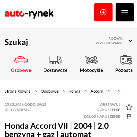
Poka
menu
ROZWIŃ
Szukaj
WYSZUKIWARKĘ
Osobowe
Dostawcze
Motocykle
Pozostałe
Strona główna
Osobowe
Honda
Accord
25.05.2026 GODZ. 09:35
ID: 1778787392
ZGŁOŚ NARUSZENIE
Honda Accord VII | 2004 | 2.0
benzyna + gaz | automat