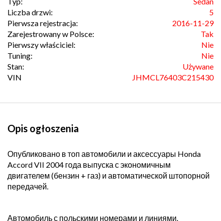
Typ:
Sedan
Liczba drzwi:
5
Pierwsza rejestracja:
2016-11-29
Zarejestrowany w Polsce:
Tak
Pierwszy właściciel:
Nie
Tuning:
Nie
Stan:
Używane
VIN
JHMCL76403C215430
Opis ogłoszenia
Опубликовано в топ автомобили и аксессуары Honda
Accord VII 2004 года выпуска с экономичным
двигателем (бензин + газ) и автоматической штопорной
передачей.
Автомобиль с польскими номерами и линиями.