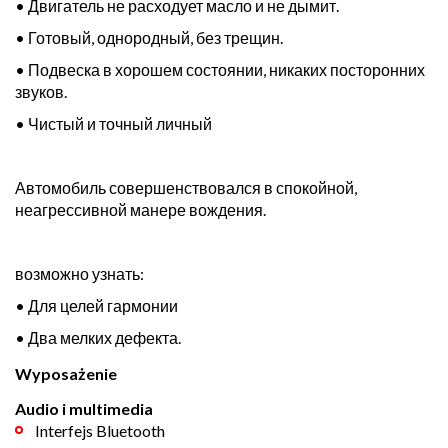
• Двигатель не расходует масло и не дымит.
• Готовый, однородный, без трещин.
• Подвеска в хорошем состоянии, никаких посторонних
звуков.
• Чистый и точный личный
Автомобиль совершенствовался в спокойной,
неагрессивной манере вождения.
возможно узнать:
• Для целей гармонии
• Два мелких дефекта.
Wyposażenie
Audio i multimedia
Interfejs Bluetooth