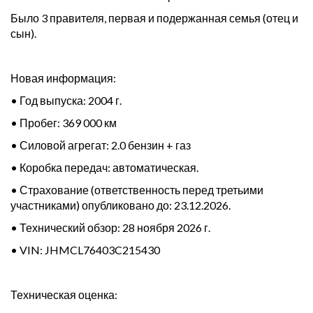
Было 3 правителя, первая и подержанная семья (отец и
сын).
Новая информация:
• Год выпуска: 2004 г.
• Пробег: 369 000 км
• Силовой агрегат: 2.0 бензин + газ
• Коробка передач: автоматическая.
• Страхование (ответственность перед третьими
участниками) опубликовано до: 23.12.2026.
• Технический обзор: 28 ноября 2026 г.
• VIN: JHMCL76403C215430
Техническая оценка: