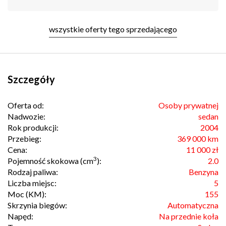
wszystkie oferty tego sprzedającego
Szczegóły
Oferta od:
Osoby prywatnej
Nadwozie:
sedan
Rok produkcji:
2004
Przebieg:
369 000 km
Cena:
11 000 zł
3
Pojemność skokowa (cm
):
2.0
Rodzaj paliwa:
Benzyna
Liczba miejsc:
5
Moc (KM):
155
Skrzynia biegów:
Automatyczna
Napęd:
Na przednie koła