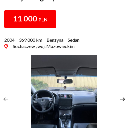
11 000
PLN
2004
369 000 km
Benzyna
Sedan
Sochaczew , woj. Mazowieckim