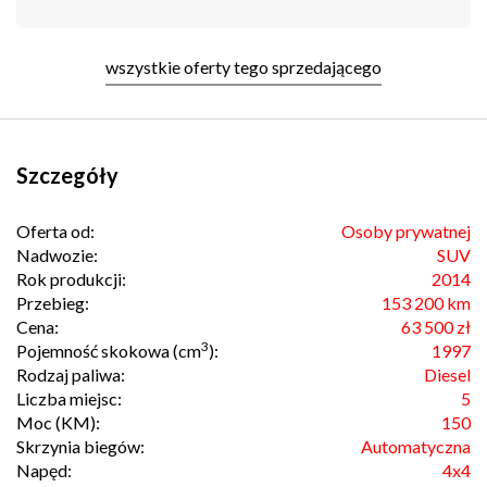
wszystkie oferty tego sprzedającego
Szczegóły
Oferta od:
Osoby prywatnej
Nadwozie:
SUV
Rok produkcji:
2014
Przebieg:
153 200 km
Cena:
63 500 zł
3
Pojemność skokowa (cm
):
1997
Rodzaj paliwa:
Diesel
Liczba miejsc:
5
Moc (KM):
150
Skrzynia biegów:
Automatyczna
Napęd:
4x4