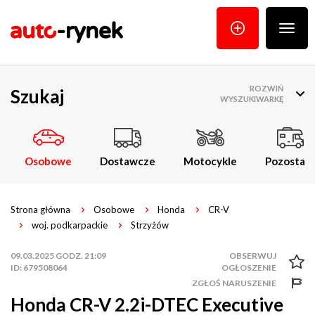
Poka
menu
ROZWIŃ
Szukaj
WYSZUKIWARKĘ
Osobowe
Dostawcze
Motocykle
Pozostałe
Strona główna
Osobowe
Honda
CR-V
woj. podkarpackie
Strzyżów
09.03.2025 GODZ. 21:09
ID: 679508064
ZGŁOŚ NARUSZENIE
Honda CR-V 2.2i-DTEC Executive