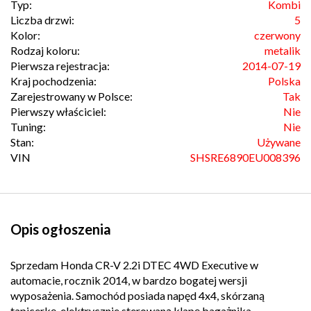
Typ:
Kombi
Liczba drzwi:
5
Kolor:
czerwony
Rodzaj koloru:
metalik
Pierwsza rejestracja:
2014-07-19
Kraj pochodzenia:
Polska
Zarejestrowany w Polsce:
Tak
Pierwszy właściciel:
Nie
Tuning:
Nie
Stan:
Używane
VIN
SHSRE6890EU008396
Opis ogłoszenia
Sprzedam Honda CR-V 2.2i DTEC 4WD Executive w
automacie, rocznik 2014, w bardzo bogatej wersji
wyposażenia. Samochód posiada napęd 4x4, skórzaną
tapicerkę, elektrycznie sterowaną klapę bagażnika,