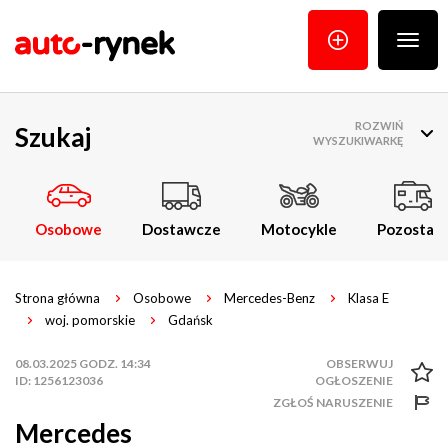
Poka
menu
ROZWIŃ
Szukaj
WYSZUKIWARKĘ
Osobowe
Dostawcze
Motocykle
Pozostałe
Strona główna
Osobowe
Mercedes-Benz
Klasa E
woj. pomorskie
Gdańsk
08.03.2025 GODZ. 14:34
ID: 1256123036
ZGŁOŚ NARUSZENIE
Mercedes