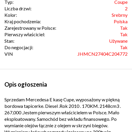
Typ:
Coupe
Liczba drzwi:
2
Kolor:
Srebrny
Kraj pochodzenia:
Polska
Zarejestrowany w Polsce:
Tak
Pierwszy właściciel:
Tak
Stan:
Używane
Do negocjacji:
Tak
VIN
JHMCN27404C204772
Opis ogłoszenia
Sprzedam Mercedesa E kasę Cupe, wyposażony w piękną
bordowa tapicerke. Diesel .Rok 2010 . 170KM. 2148cm3 .
267,000 .Jestem pierwszym właścicielem w Polsce. Mało
eksploatowany. Samochód bez wkładu finansowego. Po
wymianie olejów łącznie z olejem w skrzyni biegów.
Wymieniony łańcuch rozrządu (zalecany po 200tys)z