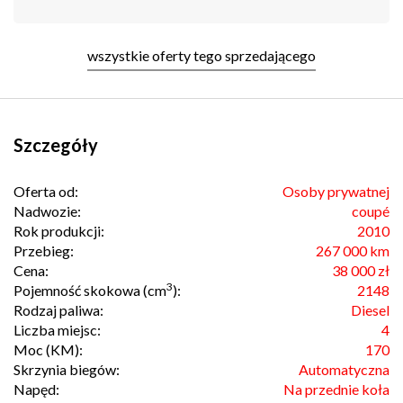
wszystkie oferty tego sprzedającego
Szczegóły
Oferta od:
Osoby prywatnej
Nadwozie:
coupé
Rok produkcji:
2010
Przebieg:
267 000 km
Cena:
38 000 zł
3
Pojemność skokowa (cm
):
2148
Rodzaj paliwa:
Diesel
Liczba miejsc:
4
Moc (KM):
170
Skrzynia biegów:
Automatyczna
Napęd:
Na przednie koła