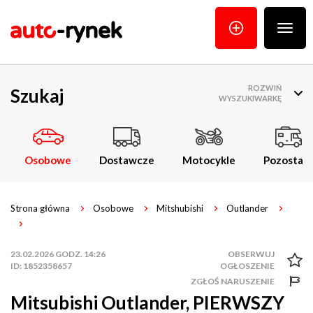
Poka
menu
ROZWIŃ
Szukaj
WYSZUKIWARKĘ
Osobowe
Dostawcze
Motocykle
Pozostałe
Strona główna
Osobowe
Mitshubishi
Outlander
23.02.2026 GODZ. 14:26
ID: 1852358657
ZGŁOŚ NARUSZENIE
Mitsubishi Outlander, PIERWSZY