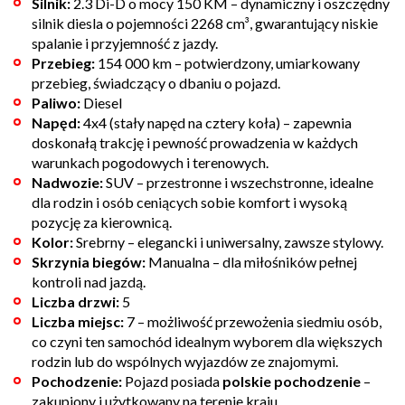
Silnik:
2.3 Di-D o mocy 150 KM – dynamiczny i oszczędny
silnik diesla o pojemności 2268 cm³, gwarantujący niskie
spalanie i przyjemność z jazdy.
Przebieg:
154 000 km – potwierdzony, umiarkowany
przebieg, świadczący o dbaniu o pojazd.
Paliwo:
Diesel
Napęd:
4x4 (stały napęd na cztery koła) – zapewnia
doskonałą trakcję i pewność prowadzenia w każdych
warunkach pogodowych i terenowych.
Nadwozie:
SUV – przestronne i wszechstronne, idealne
dla rodzin i osób ceniących sobie komfort i wysoką
pozycję za kierownicą.
Kolor:
Srebrny – elegancki i uniwersalny, zawsze stylowy.
Skrzynia biegów:
Manualna – dla miłośników pełnej
kontroli nad jazdą.
Liczba drzwi:
5
Liczba miejsc:
7 – możliwość przewożenia siedmiu osób,
co czyni ten samochód idealnym wyborem dla większych
rodzin lub do wspólnych wyjazdów ze znajomymi.
Pochodzenie:
Pojazd posiada
polskie pochodzenie
–
zakupiony i użytkowany na terenie kraju.