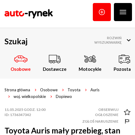
Poka
menu
ROZWIŃ
Szukaj
WYSZUKIWARKĘ
Osobowe
Dostawcze
Motocykle
Pozostałe
Strona główna
Osobowe
Toyota
Auris
woj. wielkopolskie
Dopiewo
11.05.2025 GODZ. 12:00
ID: 1736347342
ZGŁOŚ NARUSZENIE
Toyota Auris mały przebieg, stan