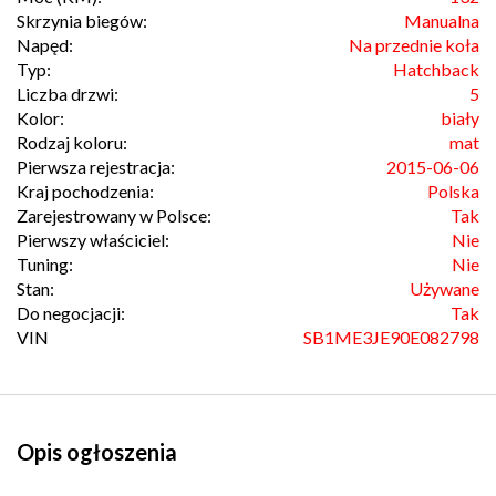
Skrzynia biegów:
Manualna
Napęd:
Na przednie koła
Typ:
Hatchback
Liczba drzwi:
5
Kolor:
biały
Rodzaj koloru:
mat
Pierwsza rejestracja:
2015-06-06
Kraj pochodzenia:
Polska
Zarejestrowany w Polsce:
Tak
Pierwszy właściciel:
Nie
Tuning:
Nie
Stan:
Używane
Do negocjacji:
Tak
VIN
SB1ME3JE90E082798
Opis ogłoszenia