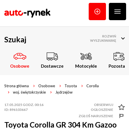
Poka
menu
ROZWIŃ
Szukaj
WYSZUKIWARKĘ
Osobowe
Dostawcze
Motocykle
Pozostałe
Strona główna
Osobowe
Toyota
Corolla
woj. świętokrzyskie
Jędrzejów
17.05.2025 GODZ. 00:16
ID: 896103667
ZGŁOŚ NARUSZENIE
Toyota Corolla GR 304 Km Gazoo