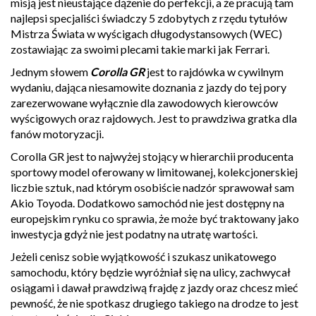
misją jest nieustające dążenie do perfekcji, a że pracują tam
najlepsi specjaliści świadczy 5 zdobytych z rzędu tytułów
Mistrza Świata w wyścigach długodystansowych (WEC)
zostawiając za swoimi plecami takie marki jak Ferrari.
Jednym słowem
Corolla GR
jest to rajdówka w cywilnym
wydaniu, dająca niesamowite doznania z jazdy do tej pory
zarezerwowane wyłącznie dla zawodowych kierowców
wyścigowych oraz rajdowych. Jest to prawdziwa gratka dla
fanów motoryzacji.
Corolla GR jest to najwyżej stojący w hierarchii producenta
sportowy model oferowany w limitowanej, kolekcjonerskiej
liczbie sztuk, nad którym osobiście nadzór sprawował sam
Akio Toyoda. Dodatkowo samochód nie jest dostępny na
europejskim rynku co sprawia, że może być traktowany jako
inwestycja gdyż nie jest podatny na utratę wartości.
Jeżeli cenisz sobie wyjątkowość i szukasz unikatowego
samochodu, który będzie wyróżniał się na ulicy, zachwycał
osiągami i dawał prawdziwą frajdę z jazdy oraz chcesz mieć
pewność, że nie spotkasz drugiego takiego na drodze to jest