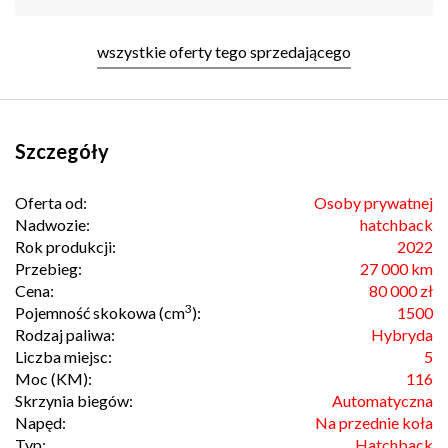
wszystkie oferty tego sprzedającego
Szczegóły
Oferta od:
Osoby prywatnej
Nadwozie:
hatchback
Rok produkcji:
2022
Przebieg:
27 000 km
Cena:
80 000 zł
3
Pojemność skokowa (cm
):
1500
Rodzaj paliwa:
Hybryda
Liczba miejsc:
5
Moc (KM):
116
Skrzynia biegów:
Automatyczna
Napęd:
Na przednie koła
Typ:
Hatchback