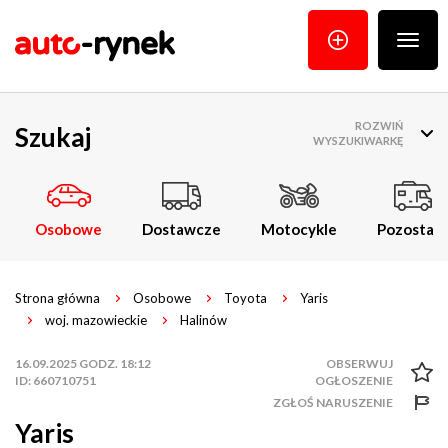
Poka
menu
ROZWIŃ
Szukaj
WYSZUKIWARKĘ
Osobowe
Dostawcze
Motocykle
Pozostałe
Strona główna
Osobowe
Toyota
Yaris
woj. mazowieckie
Halinów
16.09.2025 GODZ. 18:12
ID: 660710751
ZGŁOŚ NARUSZENIE
Yaris