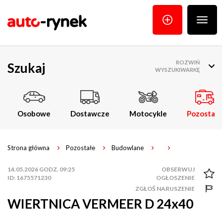
Poka
menu
ROZWIŃ
Szukaj
WYSZUKIWARKĘ
Osobowe
Dostawcze
Motocykle
Pozostałe
Strona główna
Pozostałe
Budowlane
14.05.2026 GODZ. 09:25
ID: 1675571230
ZGŁOŚ NARUSZENIE
WIERTNICA VERMEER D 24x40