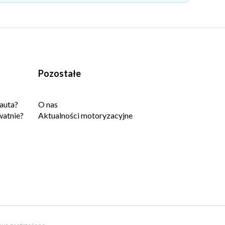
Pozostałe
auta?
O nas
watnie?
Aktualności motoryzacyjne