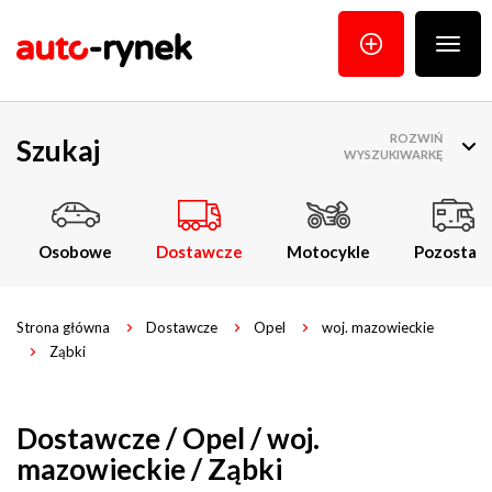
Poka
menu
ROZWIŃ
Szukaj
WYSZUKIWARKĘ
Osobowe
Dostawcze
Motocykle
Pozostałe
Strona główna
Dostawcze
Opel
woj. mazowieckie
Ząbki
Dostawcze / Opel / woj.
mazowieckie / Ząbki