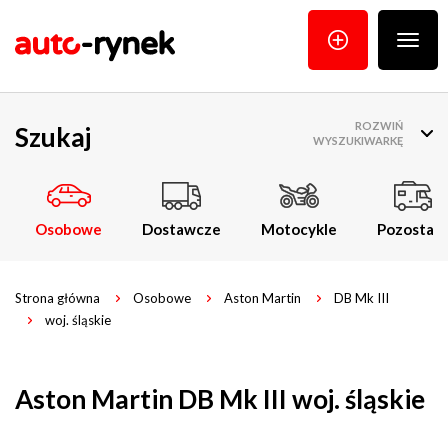
Poka
menu
ROZWIŃ
Szukaj
WYSZUKIWARKĘ
Osobowe
Dostawcze
Motocykle
Pozostałe
Strona główna
Osobowe
Aston Martin
DB Mk III
woj. śląskie
Aston Martin DB Mk III woj. śląskie