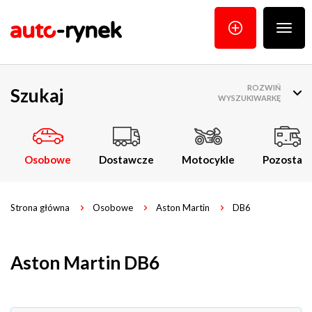
Poka
menu
ROZWIŃ
Szukaj
WYSZUKIWARKĘ
Osobowe
Dostawcze
Motocykle
Pozostałe
Strona główna
Osobowe
Aston Martin
DB6
Aston Martin DB6