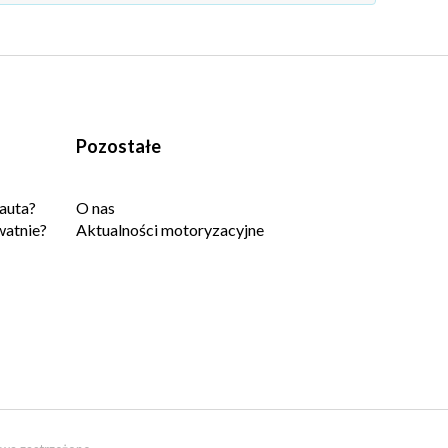
Pozostałe
auta?
O nas
watnie?
Aktualności motoryzacyjne