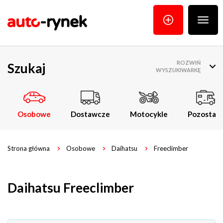
Poka
menu
ROZWIŃ
Szukaj
WYSZUKIWARKĘ
Osobowe
Dostawcze
Motocykle
Pozostałe
Strona główna
Osobowe
Daihatsu
Freeclimber
Daihatsu Freeclimber