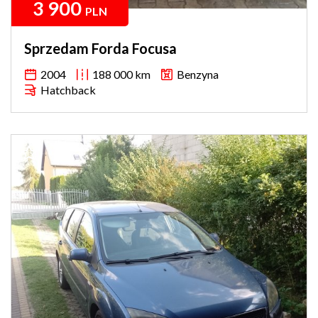
3 900
PLN
Sprzedam Forda Focusa
2004
188 000 km
Benzyna
Hatchback