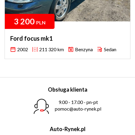
3 200
PLN
Ford focus mk1
2002
211 320 km
Benzyna
Sedan
Obsługa klienta
9.00 - 17.00 - pn-pt
pomoc@auto-rynek.pl
Auto-Rynek.pl