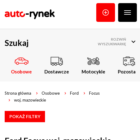
Poka
menu
ROZWIŃ
Szukaj
WYSZUKIWARKĘ
Osobowe
Dostawcze
Motocykle
Pozostałe
Strona główna
Osobowe
Ford
Focus
woj. mazowieckie
POKAŻ FILTRY