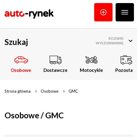
Poka
menu
ROZWIŃ
Szukaj
WYSZUKIWARKĘ
Osobowe
Dostawcze
Motocykle
Pozostałe
Strona główna
Osobowe
GMC
Osobowe / GMC