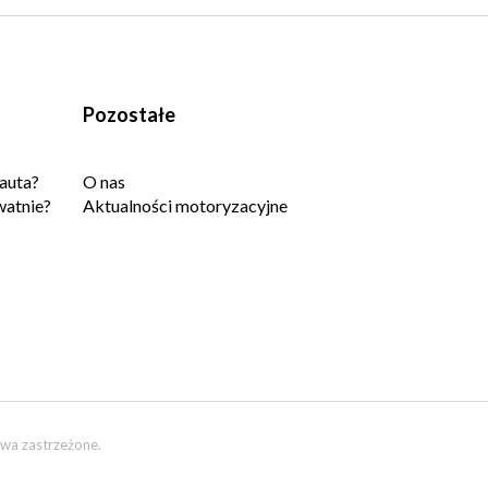
Pozostałe
auta?
O nas
watnie?
Aktualności motoryzacyjne
wa zastrzeżone.