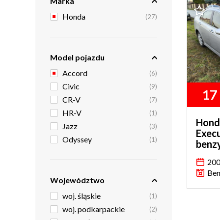
Marka
Honda
(27)
Model pojazdu
Accord
(6)
Civic
(9)
17
CR-V
(7)
HR-V
(1)
Honda
Jazz
(3)
Execu
Odyssey
(1)
benz
20
Ben
Województwo
woj. śląskie
(1)
woj. podkarpackie
(2)