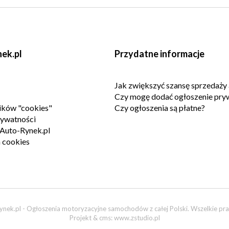
ek.pl
Przydatne informacje
Jak zwiększyć szansę sprzedaży 
Czy mogę dodać ogłoszenie pry
lików "cookies"
Czy ogłoszenia są płatne?
rywatności
Auto-Rynek.pl
 cookies
nek.pl - Ogłoszenia motoryzacyjne samochodów z całej Polski. Wszelkie pra
Projekt & cms:
www.zstudio.pl