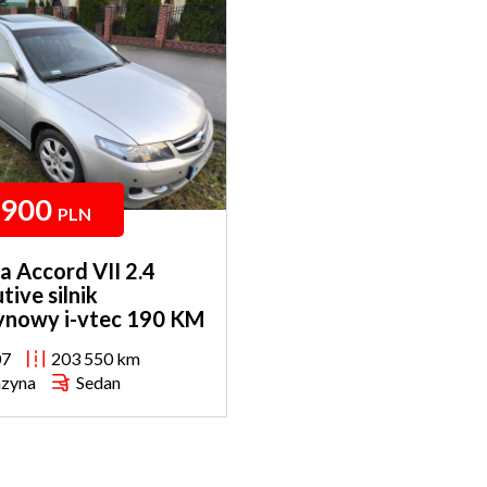
 900
PLN
 Accord VII 2.4
tive silnik
ynowy i-vtec 190 KM
07
203 550 km
zyna
Sedan