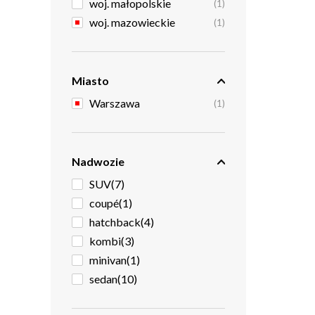
woj. małopolskie
(1)
woj. mazowieckie
(1)
Miasto
Warszawa
(1)
Nadwozie
SUV
(7)
coupé
(1)
hatchback
(4)
kombi
(3)
minivan
(1)
sedan
(10)