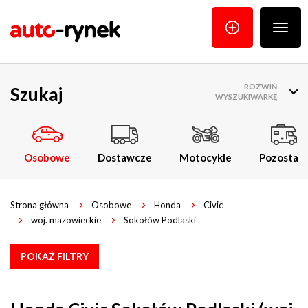
Poka
menu
ROZWIŃ
Szukaj
WYSZUKIWARKĘ
Osobowe
Dostawcze
Motocykle
Pozostałe
Strona główna
Osobowe
Honda
Civic
woj. mazowieckie
Sokołów Podlaski
POKAŻ FILTRY