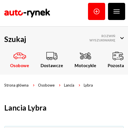
Poka
menu
ROZWIŃ
Szukaj
WYSZUKIWARKĘ
Osobowe
Dostawcze
Motocykle
Pozostałe
Strona główna
Osobowe
Lancia
Lybra
Lancia Lybra