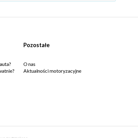
Pozostałe
auta?
O nas
watnie?
Aktualności motoryzacyjne