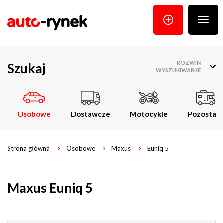
Poka
menu
ROZWIŃ
Szukaj
WYSZUKIWARKĘ
Osobowe
Dostawcze
Motocykle
Pozostałe
Strona główna
Osobowe
Maxus
Euniq 5
Maxus Euniq 5