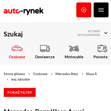
Poka
menu
ROZWIŃ
Szukaj
WYSZUKIWARKĘ
Osobowe
Dostawcze
Motocykle
Pozostałe
Strona główna
Osobowe
Mercedes-Benz
Klasa A
woj. lubuskie
POKAŻ FILTRY