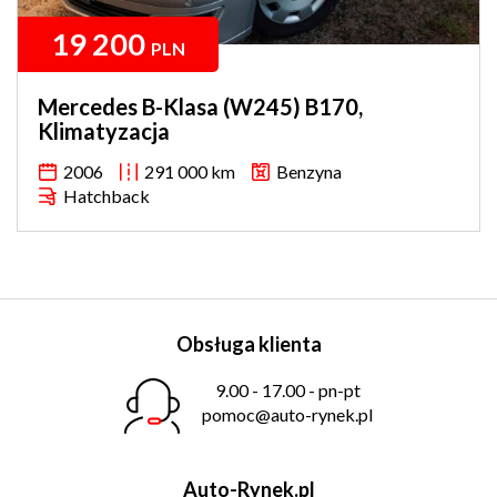
19 200
PLN
Mercedes B-Klasa (W245) B170,
Klimatyzacja
2006
291 000 km
Benzyna
Hatchback
Obsługa klienta
9.00 - 17.00 - pn-pt
pomoc@auto-rynek.pl
Auto-Rynek.pl