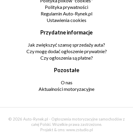
Polityka plików "cookies"
Polityka prywatności
Regulamin Auto-Rynek.pl
Ustawienia cookies
Przydatne informacje
Jak zwiększyć szansę sprzedaży auta?
Czy mogę dodać ogłoszenie prywatnie?
Czy ogłoszenia są płatne?
Pozostałe
O nas
Aktualności motoryzacyjne
© 2026 Auto-Rynek.pl - Ogłoszenia motoryzacyjne samochodów z
całej Polski. Wszelkie prawa zastrzeżone.
Projekt & cms:
www.zstudio.pl