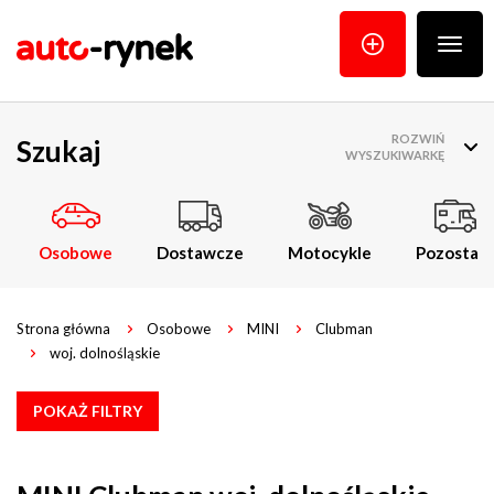
Poka
menu
ROZWIŃ
Szukaj
WYSZUKIWARKĘ
Osobowe
Dostawcze
Motocykle
Pozostałe
Strona główna
Osobowe
MINI
Clubman
woj. dolnośląskie
POKAŻ FILTRY