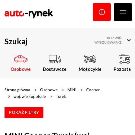
Poka
menu
ROZWIŃ
Szukaj
WYSZUKIWARKĘ
Osobowe
Dostawcze
Motocykle
Pozostałe
Strona główna
Osobowe
MINI
Cooper
woj. wielkopolskie
Turek
POKAŻ FILTRY