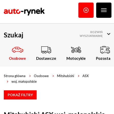
Poka
menu
ROZWIŃ
Szukaj
WYSZUKIWARKĘ
Osobowe
Dostawcze
Motocykle
Pozostałe
Strona główna
Osobowe
Mitshubishi
ASX
woj. małopolskie
POKAŻ FILTRY