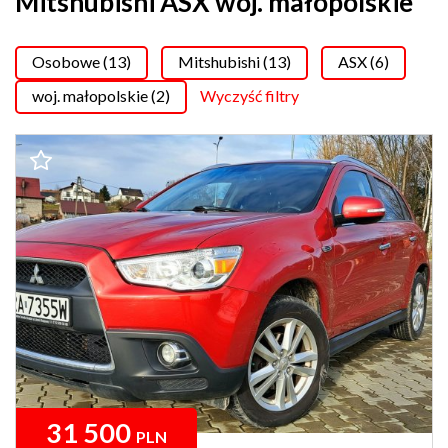
Mitshubishi ASX woj. małopolskie
Osobowe (13)
Mitshubishi (13)
ASX (6)
woj. małopolskie (2)
Wyczyść filtry
31 500
PLN