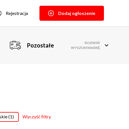
Rejestracja
Dodaj ogłoszenie
ROZWIŃ
Pozostałe
WYSZUKIWARKĘ
skie (1)
Wyczyść filtry