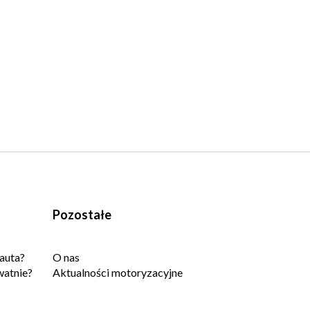
Pozostałe
auta?
O nas
watnie?
Aktualności motoryzacyjne