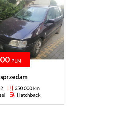
400
PLN
 sprzedam
02
350 000 km
sel
Hatchback