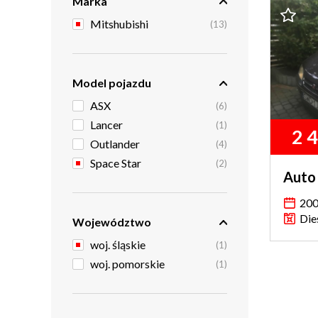
Marka
Mitshubishi
(13)
Model pojazdu
ASX
(6)
Lancer
(1)
2 
Outlander
(4)
Space Star
(2)
Auto
20
Die
Województwo
woj. śląskie
(1)
woj. pomorskie
(1)