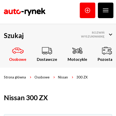
Poka
menu
ROZWIŃ
Szukaj
WYSZUKIWARKĘ
Osobowe
Dostawcze
Motocykle
Pozostałe
Strona główna
Osobowe
Nissan
300 ZX
Nissan 300 ZX