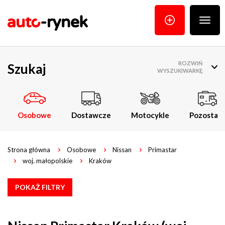
Poka
menu
ROZWIŃ
Szukaj
WYSZUKIWARKĘ
Osobowe
Dostawcze
Motocykle
Pozostałe
Strona główna
Osobowe
Nissan
Primastar
woj. małopolskie
Kraków
POKAŻ FILTRY