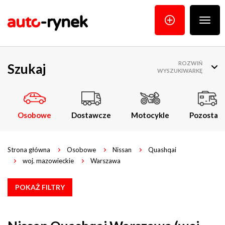
Poka
menu
ROZWIŃ
Szukaj
WYSZUKIWARKĘ
Osobowe
Dostawcze
Motocykle
Pozostałe
Strona główna
Osobowe
Nissan
Quashqai
woj. mazowieckie
Warszawa
POKAŻ FILTRY