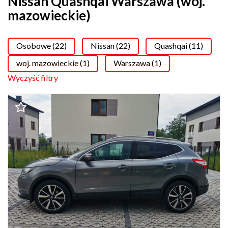
Nissan Quashqai Warszawa (woj.
mazowieckie)
Osobowe (22)
Nissan (22)
Quashqai (11)
woj. mazowieckie (1)
Warszawa (1)
Wyczyść filtry