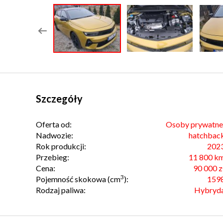
Szczegóły
Oferta od:
Osoby prywatne
Nadwozie:
hatchbac
Rok produkcji:
202
Przebieg:
11 800 k
Cena:
90 000 z
3
Pojemność skokowa (cm
):
159
Rodzaj paliwa:
Hybryd