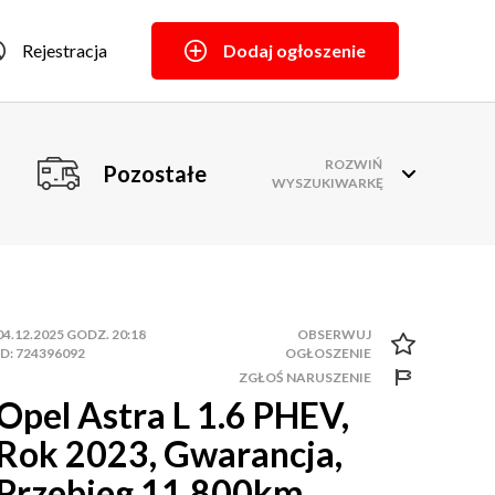
Rejestracja
Dodaj ogłoszenie
ROZWIŃ
Pozostałe
WYSZUKIWARKĘ
04.12.2025 GODZ. 20:18
ID: 724396092
ZGŁOŚ NARUSZENIE
Opel Astra L 1.6 PHEV,
Rok 2023, Gwarancja,
Przebieg 11.800km