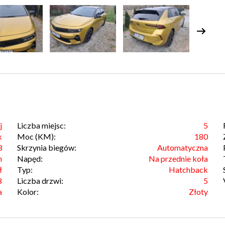
j
Liczba miejsc:
5
k
Moc (KM):
180
3
Skrzynia biegów:
Automatyczna
m
Napęd:
Na przednie koła
ł
Typ:
Hatchback
8
Liczba drzwi:
5
a
Kolor:
Złoty