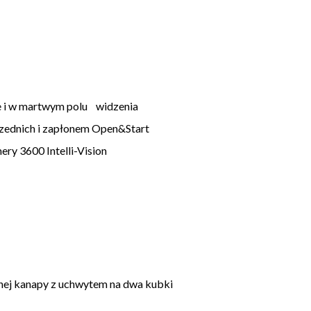
sie i w martwym polu widzenia
zednich i zapłonem Open&Start
y 3600 Intelli-Vision
lnej kanapy z uchwytem na dwa kubki