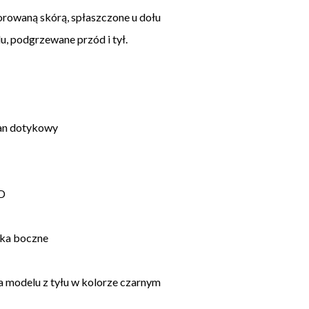
rowaną skórą, spłaszczone u dołu
u, podgrzewane przód i tył.
ran dotykowy
ED
rka boczne
a modelu z tyłu w kolorze czarnym