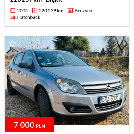
2004
220 239 km
Benzyna
Hatchback
7 000
PLN