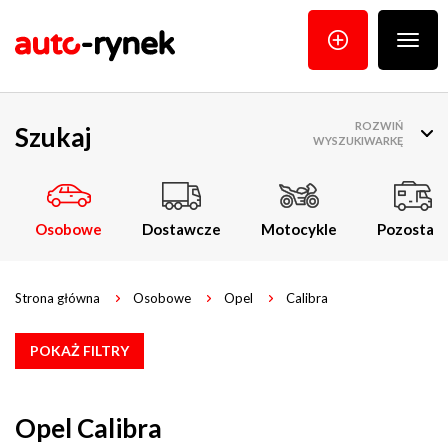
Poka
menu
ROZWIŃ
Szukaj
WYSZUKIWARKĘ
Osobowe
Dostawcze
Motocykle
Pozostałe
Strona główna
Osobowe
Opel
Calibra
POKAŻ FILTRY
Opel Calibra