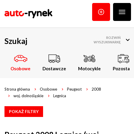
Poka
menu
ROZWIŃ
Szukaj
WYSZUKIWARKĘ
Osobowe
Dostawcze
Motocykle
Pozostałe
Strona główna
Osobowe
Peugeot
2008
woj. dolnośląskie
Legnica
POKAŻ FILTRY