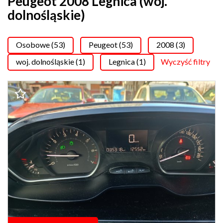
Peugeot 2008 Legnica (woj.
dolnośląskie)
Osobowe (53)
Peugeot (53)
2008 (3)
woj. dolnośląskie (1)
Legnica (1)
Wyczyść filtry