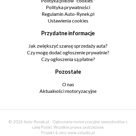
Polityka plików "cookies"
Polityka prywatności
Regulamin Auto-Rynek.pl
Ustawienia cookies
Przydatne informacje
Jak zwiększyć szansę sprzedaży auta?
Czy mogę dodać ogłoszenie prywatnie?
Czy ogłoszenia są płatne?
Pozostałe
O nas
Aktualności motoryzacyjne
© 2026 Auto-Rynek.pl - Ogłoszenia motoryzacyjne samochodów z
całej Polski. Wszelkie prawa zastrzeżone.
Projekt & cms:
www.zstudio.pl