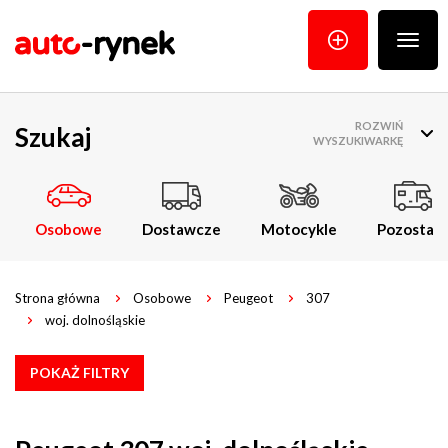
Poka
menu
ROZWIŃ
Szukaj
WYSZUKIWARKĘ
Osobowe
Dostawcze
Motocykle
Pozostałe
Strona główna
Osobowe
Peugeot
307
woj. dolnośląskie
POKAŻ FILTRY