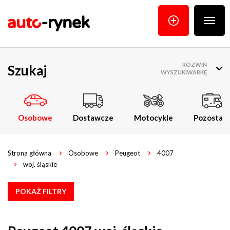
Poka
menu
ROZWIŃ
Szukaj
WYSZUKIWARKĘ
Osobowe
Dostawcze
Motocykle
Pozostałe
Strona główna
Osobowe
Peugeot
4007
woj. śląskie
POKAŻ FILTRY