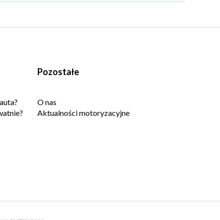
Pozostałe
auta?
O nas
watnie?
Aktualności motoryzacyjne