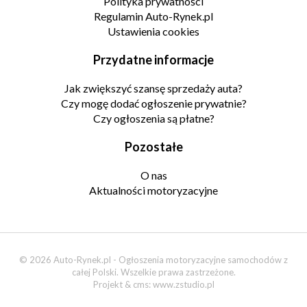
Polityka prywatności
Regulamin Auto-Rynek.pl
Ustawienia cookies
Przydatne informacje
Jak zwiększyć szansę sprzedaży auta?
Czy mogę dodać ogłoszenie prywatnie?
Czy ogłoszenia są płatne?
Pozostałe
O nas
Aktualności motoryzacyjne
© 2026 Auto-Rynek.pl - Ogłoszenia motoryzacyjne samochodów z
całej Polski. Wszelkie prawa zastrzeżone.
Projekt & cms:
www.zstudio.pl