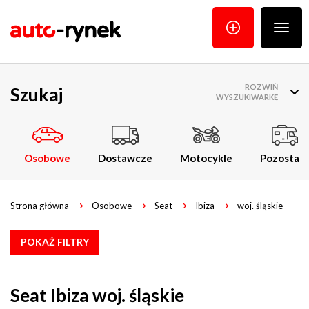
Poka
menu
ROZWIŃ
Szukaj
WYSZUKIWARKĘ
Osobowe
Dostawcze
Motocykle
Pozostałe
Strona główna
Osobowe
Seat
Ibiza
woj. śląskie
POKAŻ FILTRY
Seat Ibiza woj. śląskie