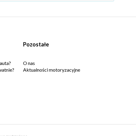
Pozostałe
auta?
O nas
watnie?
Aktualności motoryzacyjne