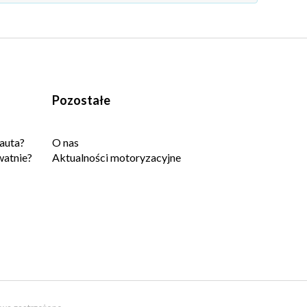
Pozostałe
auta?
O nas
watnie?
Aktualności motoryzacyjne