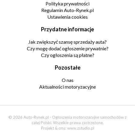
Polityka prywatności
Regulamin Auto-Rynek.pl
Ustawienia cookies
Przydatne informacje
Jak zwiększyć szansę sprzedaży auta?
Czy mogę dodać ogłoszenie prywatnie?
Czy ogłoszenia są płatne?
Pozostałe
O nas
Aktualności motoryzacyjne
© 2026 Auto-Rynek.pl - Ogłoszenia motoryzacyjne samochodów z
całej Polski. Wszelkie prawa zastrzeżone.
Projekt & cms:
www.zstudio.pl