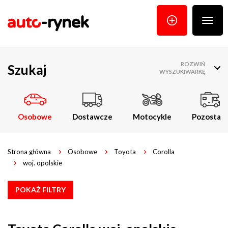
Poka
menu
ROZWIŃ
Szukaj
WYSZUKIWARKĘ
Osobowe
Dostawcze
Motocykle
Pozostałe
Strona główna
Osobowe
Toyota
Corolla
woj. opolskie
POKAŻ FILTRY